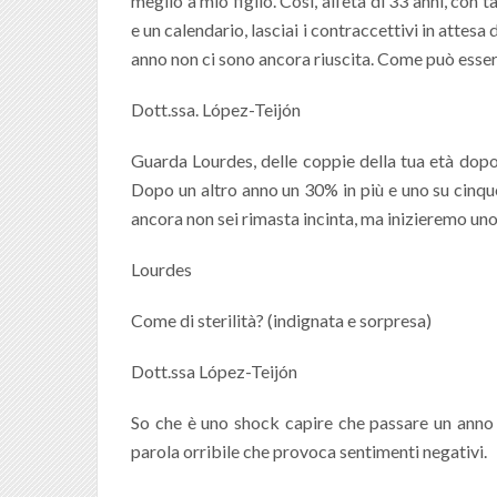
meglio a mio figlio. Così, all’età di 33 anni, con 
e un calendario, lasciai i contraccettivi in attes
anno non ci sono ancora riuscita. Come può esse
Dott.ssa. López-Teijón
Guarda Lourdes, delle coppie della tua età dop
Dopo un altro anno un 30% in più e uno su cinque
ancora non sei rimasta incinta, ma inizieremo un
Lourdes
Come di sterilità? (indignata e sorpresa)
Dott.ssa López-Teijón
So che è uno shock capire che passare un anno s
parola orribile che provoca sentimenti negativi.