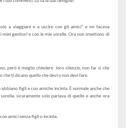
e i suo commenti. Lo sa la tua famiglia?
olo a viaggiare e a uscire con gli amici” e mi faceva
 miei genitori e con le mie sorelle. Ora non smettono di
ano, però è meglio chiedere loro silenzio, non far si che
o che ti dicano quello che devi o non devi fare.
he abbiano figli e con amiche incinta. È normale anche che
 sorella, sicuramente solo parlava di quello e anche ora
on amici senza figli o incinta.