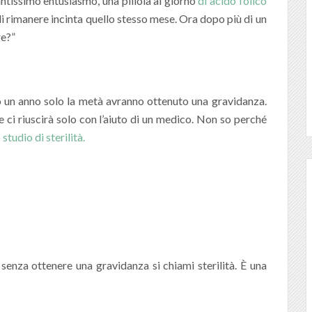
tantissimo entusiasmo, una pillola al giorno
di acido folico
a di rimanere incinta quello stesso mese. Ora dopo più di un
re?”
o un anno solo la metà avranno ottenuto una gravidanza.
 ci riuscirà solo con l’aiuto di un medico. Non so perché
o
studio di sterilità.
enza ottenere una gravidanza si chiami sterilità. È una