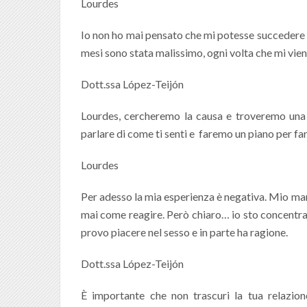
Lourdes
Io non ho mai pensato che mi potesse succedere qu
mesi sono stata malissimo, ogni volta che mi viene
Dott.ssa López-Teijón
Lourdes, cercheremo la causa e troveremo una s
parlare di come ti senti e faremo un piano per fa
Lourdes
Per adesso la mia esperienza è negativa. Mio marit
mai come reagire. Però chiaro… io sto concentran
provo piacere nel sesso e in parte ha ragione.
Dott.ssa López-Teijón
È importante che non trascuri la tua relazio