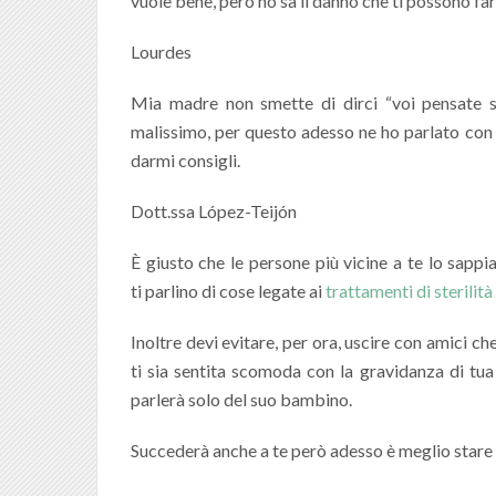
vuole bene, però no sa il danno che ti possono far
Lourdes
Mia madre non smette di dirci “voi pensate s
malissimo, per questo adesso ne ho parlato con i
darmi consigli.
Dott.ssa López-Teijón
È giusto che le persone più vicine a te lo sappi
ti parlino di cose legate ai
trattamenti di sterilità
Inoltre devi evitare, per ora, uscire con amici c
ti sia sentita scomoda con la gravidanza di tua
parlerà solo del suo bambino.
Succederà anche a te però adesso è meglio stare c