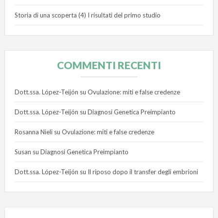
Storia di una scoperta (4) I risultati del primo studio
COMMENTI RECENTI
Dott.ssa. López-Teijón
su
Ovulazione: miti e false credenze
Dott.ssa. López-Teijón
su
Diagnosi Genetica Preimpianto
Rosanna Nieli
su
Ovulazione: miti e false credenze
Susan
su
Diagnosi Genetica Preimpianto
Dott.ssa. López-Teijón
su
Il riposo dopo il transfer degli embrioni