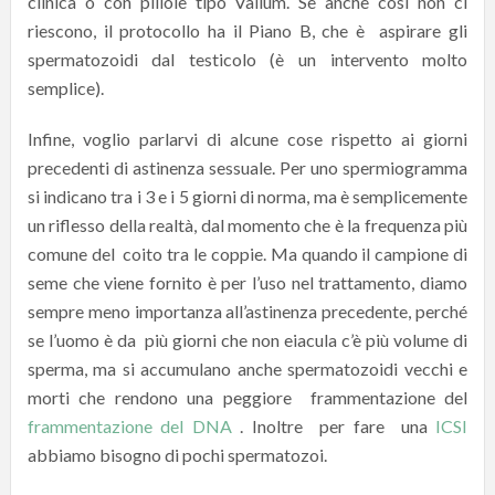
clinica o con pillole tipo Valium. Se anche così non ci
riescono, il protocollo ha il Piano B, che è aspirare gli
spermatozoidi dal testicolo (è un intervento molto
semplice).
Infine, voglio parlarvi di alcune cose rispetto ai giorni
precedenti di astinenza sessuale. Per uno spermiogramma
si indicano tra i 3 e i 5 giorni di norma, ma è semplicemente
un riflesso della realtà, dal momento che è la frequenza più
comune del coito tra le coppie. Ma quando il campione di
seme che viene fornito è per l’uso nel trattamento, diamo
sempre meno importanza all’astinenza precedente, perché
se l’uomo è da più giorni che non eiacula c’è più volume di
sperma, ma si accumulano anche spermatozoidi vecchi e
morti che rendono una peggiore frammentazione del
frammentazione del DNA
. Inoltre per fare una
ICSI
abbiamo bisogno di pochi spermatozoi.