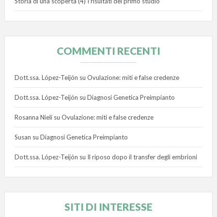
Storia di una scoperta (4) I risultati del primo studio
COMMENTI RECENTI
Dott.ssa. López-Teijón
su
Ovulazione: miti e false credenze
Dott.ssa. López-Teijón
su
Diagnosi Genetica Preimpianto
Rosanna Nieli
su
Ovulazione: miti e false credenze
Susan
su
Diagnosi Genetica Preimpianto
Dott.ssa. López-Teijón
su
Il riposo dopo il transfer degli embrioni
SITI DI INTERESSE