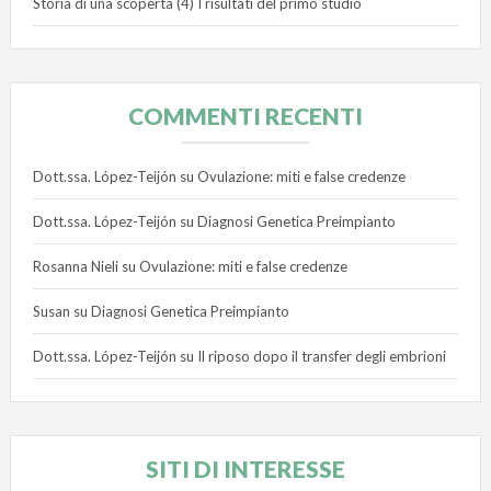
Storia di una scoperta (4) I risultati del primo studio
COMMENTI RECENTI
Dott.ssa. López-Teijón
su
Ovulazione: miti e false credenze
Dott.ssa. López-Teijón
su
Diagnosi Genetica Preimpianto
Rosanna Nieli
su
Ovulazione: miti e false credenze
Susan
su
Diagnosi Genetica Preimpianto
Dott.ssa. López-Teijón
su
Il riposo dopo il transfer degli embrioni
SITI DI INTERESSE